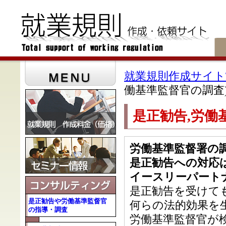
就業規則作成サイトT
働基準監督官の調査
是正勧告,労働
労働基準監督署の
是正勧告への対応
イースリーパート
是正勧告を受けて
是正勧告や労働基準監督官
何らの法的効果を
の指導・調査
労働基準監督官が