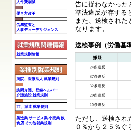
人件費削減
告に従わなかった
準法違反が存する
働き方改革
また、送検された
労務監査と
なります。
人事デューデリジェンス
送検事例（労働基
就業規則情報
嫌疑
24条違反
37条違反
病院、医療法人 就業規則
32条違反
訪問介護、登録ヘルパー
20条違反
介護施設 就業規則
15条違反
IT、派遣 就業規則
ただし、送検され
製造業 サービス業 小売業 飲
食店 その他就業規則
０％から２５％ぐ