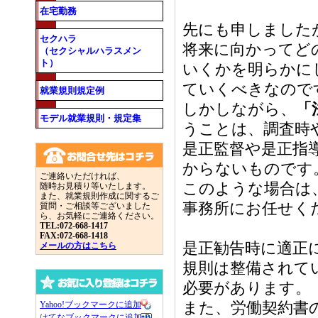
在宅勤務
先にも申しました
セクハラ
将来に向かってど
（セクシャルハラスメン
ト）
いくかを明らかに
ていくべきなので
就業規則規定例
しかしながら、
「
モデル就業規則・規定集
うことは、調査時
是正監督や是正指
からないものです
ご連絡いただければ、
このような場合は
随時お見積り等いたします。
また、就業規則作成に関するご
事務所にお任せく
質問・ご相談等ございました
ら、お気軽にご連絡ください。
TEL:072-668-1417
FAX:072-668-1418
是正勧告時に適正
メールの方はこちら
規則は整備されて
必要があります。
また、労働契約書
Yahoo!ブックマークに追加
はてなブックマークに追加