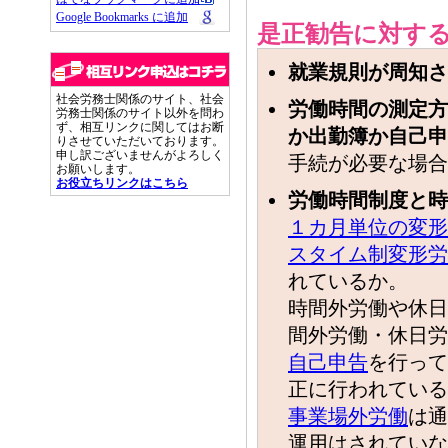
Google Bookmarks に追加
是正勧告に対す
就業規則が周知さ
社会労務士関係のサイト、社会
労働時間の測定方
労務士関係のサイト以外を問わ
ず、相互リンクに関してはお断
か出勤簿か自己申
りさせていただいております。
申し訳ございませんがよろしく
手続が必要な場合
お願いします。
お役立ちリンクはこちら
労働時間制度と時
１カ月単位の変形
スタイム制変形労
れているか。
時間外労働や休日
間外労働・休日労
自己申告
を行って
正に行われている
事業場外労働
は通
運用はされていな