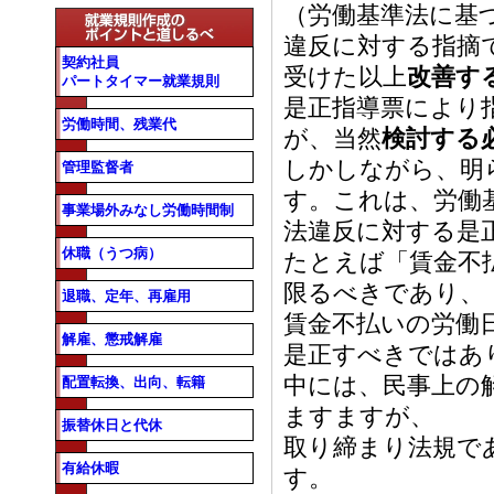
（労働基準法に基
違反に対する指摘
契約社員
受けた以上
改善す
パートタイマー就業規則
是正指導票により
労働時間、残業代
が、当然
検討する
しかしながら、明
管理監督者
す。これは、労働
事業場外みなし労働時間制
法違反に対する是
休職（うつ病）
たとえば「賃金不
限るべきであり、
退職、定年、再雇用
賃金不払いの労働
解雇、懲戒解雇
是正すべきではあ
中には、民事上の
配置転換、出向、転籍
ますますが、
振替休日と代休
取り締まり法規で
有給休暇
す。